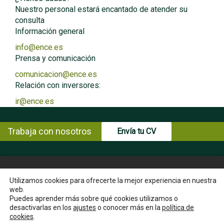
Nuestro personal estará encantado de atender su
consulta
Información general
info@ence.es
Prensa y comunicación
comunicacion@ence.es
Relación con inversores:
ir@ence.es
Trabaja con nosotros
Envía tu CV
© Copyright ENCE 2026
MAPA WEB
AVISO LEGAL
Utilizamos cookies para ofrecerte la mejor experiencia en nuestra
web.
POLÍTICA DE PRIVACIDAD
POLÍTICA DE COOKIES
Puedes aprender más sobre qué cookies utilizamos o
INSTRUCCIONES PARA EL EJERCICIO DE DERECHOS DEL
desactivarlas en los
ajustes
o conocer más en la
política de
INTERESADO
cookies
.
CANAL ÉTICO
CONTACTA