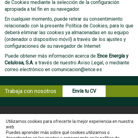
de Cookies mediante la selección de la configuración
apropiada a tal fin en su navegador.
En cualquier momento, puede retirar su consentimiento
relacionado con la presente Política de Cookies, para lo que
deberá eliminar las cookies ya almacenadas en su equipo
(ordenador o dispositivo móvil) a través de los ajustes y
configuraciones de su navegador de Internet.
Puede obtener más información acerca de
Ence Energía y
Celulosa, S.A.
a través de nuestro Aviso Legal, o mediante
correo electrónico en comunicacion@ence.es
Trabaja con nosotros
Envía tu CV
© Copyright ENCE 2026
MAPA WEB
AVISO LEGAL
Utilizamos cookies para ofrecerte la mejor experiencia en nuestra
web.
POLÍTICA DE PRIVACIDAD
POLÍTICA DE COOKIES
Puedes aprender más sobre qué cookies utilizamos o
INSTRUCCIONES PARA EL EJERCICIO DE DERECHOS DEL