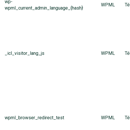
wp-
WPML
Té
wpml_current_admin_language_{hash}
_icl_visitor_lang_js
WPML
Té
wpml_browser_redirect_test
WPML
Té