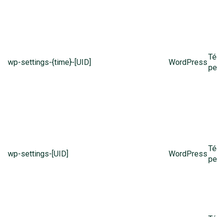
Té
wp-settings-{time}-[UID]
WordPress
pe
Té
wp-settings-[UID]
WordPress
pe