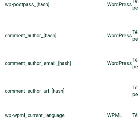
Té
wp-postpass_[hash]
WordPress
pe
Té
comment_author_[hash]
WordPress
pe
Té
comment_author_email_[hash]
WordPress
pe
Té
comment_author_url_[hash]
pe
wp-wpml_current_language
WPML
Té