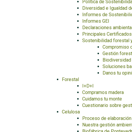
Política de Sostenibilid
Diversidad e Igualdad 
Informes de Sostenibili
Informes GEI
Declaraciones ambienta
Principales Certificado
Sostenibilidad forestal 
Compromiso co
Gestión fores
Biodiversidad
Soluciones ba
Danos tu opini
Forestal
I+D+I
Compramos madera
Cuidamos tu monte
Cuestionario sobre gest
Celulosa
Proceso de elaboración 
Nuestra gestión ambien
Biofábrica de Ponteved