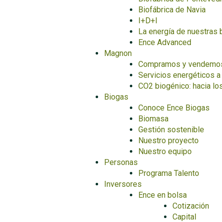
Biofábrica de Navia
I+D+I
La energía de nuestras 
Ence Advanced
Magnon
Compramos y vendemo
Servicios energéticos a 
CO2 biogénico: hacia lo
Biogas
Conoce Ence Biogas
Biomasa
Gestión sostenible
Nuestro proyecto
Nuestro equipo
Personas
Programa Talento
Inversores
Ence en bolsa
Cotización
Capital