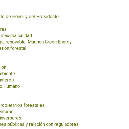
te de Honor y del Presidente
fras
a máxima calidad
gía renovable: Magnon Green Energy
tión forestal
tión
mbiente
interés
po Humano
ropietarios forestales
entorno
 inversores
nes públicas y relación con reguladores