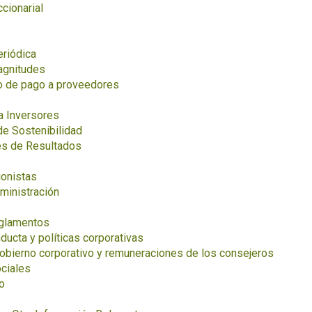
ccionarial
eriódica
agnitudes
o de pago a proveedores
a Inversores
de Sostenibilidad
es de Resultados
ionistas
ministración
eglamentos
ucta y políticas corporativas
obierno corporativo y remuneraciones de los consejeros
ciales
o