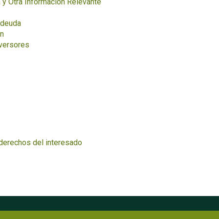
a y Otra Información Relevante
 deuda
n
nversores
 derechos del interesado