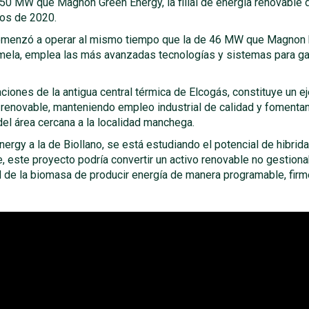
0 MW que Magnon Green Energy, la filial de energía renovable d
zos de 2020.
comenzó a operar al mismo tiempo que la de 46 MW que Magnon h
gemela, emplea las más avanzadas tecnologías y sistemas para g
aciones de la antigua central térmica de Elcogás, constituye un 
renovable, manteniendo empleo industrial de calidad y fomentan
el área cercana a la localidad manchega.
nergy a la de Biollano, se está estudiando el potencial de hibrid
e, este proyecto podría convertir un activo renovable no gestion
d de la biomasa de producir energía de manera programable, fir