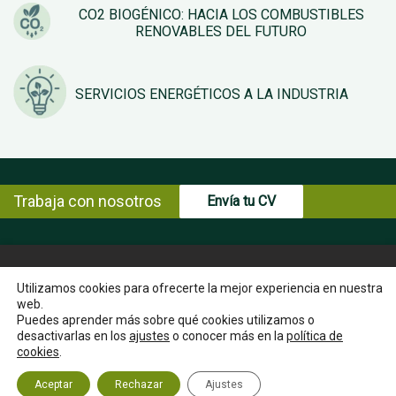
CO2 BIOGÉNICO: HACIA LOS COMBUSTIBLES
RENOVABLES DEL FUTURO
SERVICIOS ENERGÉTICOS A LA INDUSTRIA
Trabaja con nosotros
Envía tu CV
© Copyright ENCE 2026
MAPA WEB
AVISO LEGAL
Utilizamos cookies para ofrecerte la mejor experiencia en nuestra
web.
POLÍTICA DE PRIVACIDAD
POLÍTICA DE COOKIES
Puedes aprender más sobre qué cookies utilizamos o
INSTRUCCIONES PARA EL EJERCICIO DE DERECHOS DEL
desactivarlas en los
ajustes
o conocer más en la
política de
INTERESADO
cookies
.
CANAL ÉTICO
CONTACTA
Aceptar
Rechazar
Ajustes