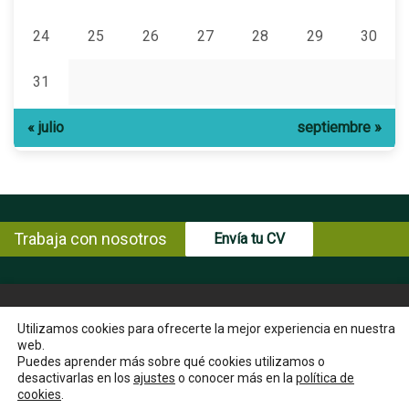
24
25
26
27
28
29
30
31
« julio
septiembre »
Trabaja con nosotros
Envía tu CV
© Copyright ENCE 2026
MAPA WEB
AVISO LEGAL
Utilizamos cookies para ofrecerte la mejor experiencia en nuestra
web.
POLÍTICA DE PRIVACIDAD
POLÍTICA DE COOKIES
Puedes aprender más sobre qué cookies utilizamos o
INSTRUCCIONES PARA EL EJERCICIO DE DERECHOS DEL
desactivarlas en los
ajustes
o conocer más en la
política de
INTERESADO
cookies
.
CANAL ÉTICO
CONTACTA