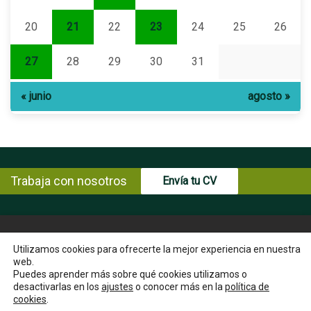
20
21
22
23
24
25
26
27
28
29
30
31
« junio
agosto »
Trabaja con nosotros
Envía tu CV
© Copyright ENCE 2026
MAPA WEB
AVISO LEGAL
Utilizamos cookies para ofrecerte la mejor experiencia en nuestra
web.
POLÍTICA DE PRIVACIDAD
POLÍTICA DE COOKIES
Puedes aprender más sobre qué cookies utilizamos o
INSTRUCCIONES PARA EL EJERCICIO DE DERECHOS DEL
desactivarlas en los
ajustes
o conocer más en la
política de
INTERESADO
cookies
.
CANAL ÉTICO
CONTACTA