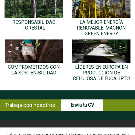
RESPONSABILIDAD
LA MEJOR ENERGÍA
FORESTAL
RENOVABLE: MAGNON
GREEN ENERGY
COMPROMETIDOS CON
LÍDERES EN EUROPA EN
LA SOSTENIBILIDAD
PRODUCCIÓN DE
CELULOSA DE EUCALIPTO
Trabaja con nosotros
Envía tu CV
© Copyright ENCE 2026
MAPA WEB
AVISO LEGAL
Utilizamos cookies para ofrecerte la mejor experiencia en nuestra