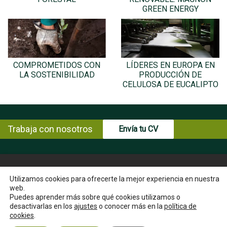
GREEN ENERGY
COMPROMETIDOS CON
LÍDERES EN EUROPA EN
LA SOSTENIBILIDAD
PRODUCCIÓN DE
CELULOSA DE EUCALIPTO
Trabaja con nosotros
Envía tu CV
© Copyright ENCE 2026
MAPA WEB
AVISO LEGAL
Utilizamos cookies para ofrecerte la mejor experiencia en nuestra
web.
POLÍTICA DE PRIVACIDAD
POLÍTICA DE COOKIES
Puedes aprender más sobre qué cookies utilizamos o
INSTRUCCIONES PARA EL EJERCICIO DE DERECHOS DEL
desactivarlas en los
ajustes
o conocer más en la
política de
INTERESADO
cookies
.
CANAL ÉTICO
CONTACTA