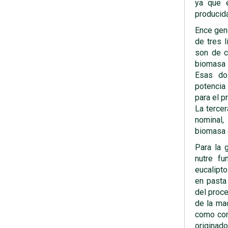
ya que 
producida
Ence gene
de tres 
son de c
biomasa 
Esas do
potencia
para el p
La tercer
nominal
biomasa q
Para la 
nutre fu
eucalipto
en pasta
del proc
de la ma
como com
originad