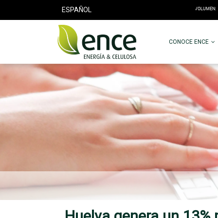
ESPAÑOL
CONOCE ENCE
Huelva genera un 13% m