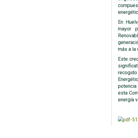
compues
energétic
En Huelv
mayor p
Renovab
generac
más a la
Este cre
signific
recogid
Energéti
potencia
esta Com
energía v