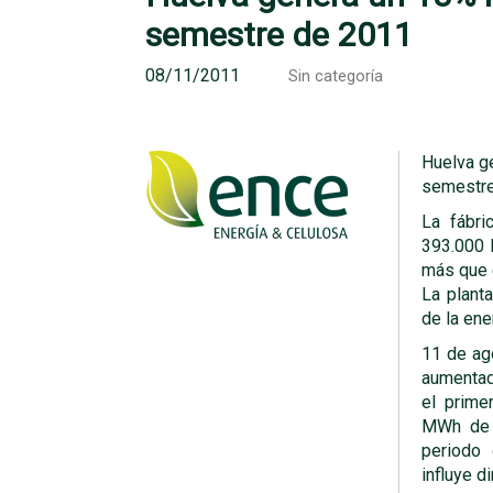
semestre de 2011
08/11/2011
Sin categoría
Huelva g
semestre
La fábri
393.000 
más que 
La plant
de la ene
11 de ag
aumentad
el prime
MWh de 
periodo
influye d