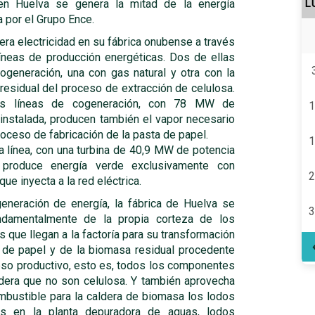
en Huelva se genera la mitad de la energía
L
 por el Grupo Ence.
ra electricidad en su fábrica onubense a través
líneas de producción energéticas. Dos de ellas
ogeneración, una con gas natural y otra con la
residual del proceso de extracción de celulosa.
s líneas de cogeneración, con 78 MW de
1
 instalada, producen también el vapor necesario
roceso de fabricación de la pasta de papel.
1
a línea, con una turbina de 40,9 MW de potencia
, produce energía verde exclusivamente con
2
ue inyecta a la red eléctrica.
generación de energía, la fábrica de Huelva se
3
ndamentalmente de la propia corteza de los
s que llegan a la factoría para su transformación
 de papel y de la biomasa residual procedente
eso productivo, esto es, todos los componentes
dera que no son celulosa. Y también aprovecha
bustible para la caldera de biomasa los lodos
os en la planta depuradora de aguas, lodos