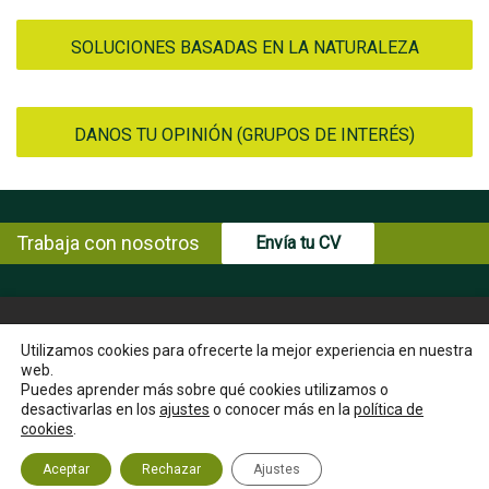
SOLUCIONES BASADAS EN LA NATURALEZA
DANOS TU OPINIÓN (GRUPOS DE INTERÉS)
Trabaja con nosotros
Envía tu CV
© Copyright ENCE 2026
MAPA WEB
AVISO LEGAL
Utilizamos cookies para ofrecerte la mejor experiencia en nuestra
web.
POLÍTICA DE PRIVACIDAD
POLÍTICA DE COOKIES
Puedes aprender más sobre qué cookies utilizamos o
INSTRUCCIONES PARA EL EJERCICIO DE DERECHOS DEL
desactivarlas en los
ajustes
o conocer más en la
política de
INTERESADO
cookies
.
CANAL ÉTICO
CONTACTA
Aceptar
Rechazar
Ajustes