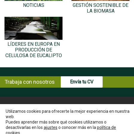
NOTICIAS
GESTIÓN SOSTENIBLE DE
LA BIOMASA
LÍDERES EN EUROPA EN
PRODUCCIÓN DE
CELULOSA DE EUCALIPTO
Trabaja con nosotros
Envía tu CV
© Copyright ENCE 2026
MAPA WEB
AVISO LEGAL
Utilizamos cookies para ofrecerte la mejor experiencia en nuestra
web.
POLÍTICA DE PRIVACIDAD
POLÍTICA DE COOKIES
Puedes aprender más sobre qué cookies utilizamos o
INSTRUCCIONES PARA EL EJERCICIO DE DERECHOS DEL
desactivarlas en los
ajustes
o conocer más en la
política de
INTERESADO
cookies
.