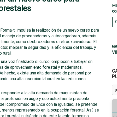
Má
orestales
co
Forma-t, impulsa la realización de un nuevo curso para
 el manejo de procesadoras y autocargadores, además
del monte, como desbrozadoras o retroexcavadoras. El
GA
tor, mejorar la seguridad y la eficiencia del trabajo, y
VI
 rural.
una vez finalizado el curso, empiecen a trabajar en
as de aprovechamiento forestal y maderistas,
C
De hecho, existe una alta demanda de personal por
P
do una alta inserción laboral en las ediciones
n responder a la alta demanda de maquinistas de
na profesión en auge y que actualmente presenta
 del compromiso de Ence con la igualdad, se pretende
, menos representado en la ocupación forestal. Así, se
or forestal, nutriéndolo de este talento femenino.