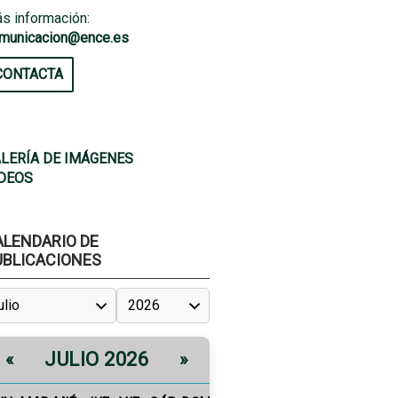
s información:
municacion@ence.es
CONTACTA
LERÍA DE IMÁGENES
DEOS
ALENDARIO DE
UBLICACIONES
JULIO 2026
«
»