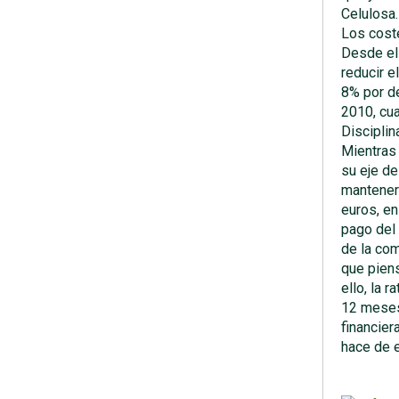
Celulosa.
Los cost
Desde el
reducir e
8% por de
2010, cua
Disciplin
Mientras 
su eje de
mantener 
euros, en
pago del
de la com
que piens
ello, la 
12 meses 
financier
hace de 