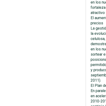
en los n
fortaleza
atractiv
El aumen
precios
La gesti
la evoluc
celulosa,
demostra
en los n
sortear e
posiciona
permitid
y producc
septiemb
2011).
El Plan 
En parale
en aceler
2010-201