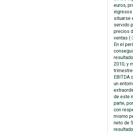
euros, p
ingresos
situarse 
servido 
precios d
ventas (-
En el pe
consegui
resultado
2010, y 
trimestre
EBITDA d
un entorn
extraordi
de este 
parte, po
con respe
mismo pe
neto de 5
resultado