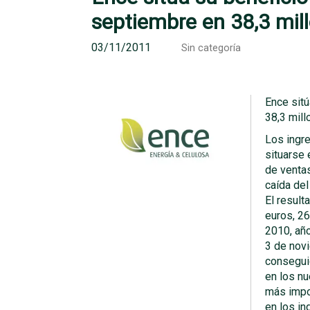
septiembre en 38,3 mil
03/11/2011
Sin categoría
Ence sitú
38,3 mil
Los ingr
situarse 
de venta
caída del
El result
euros, 2
2010, año
3 de novi
consegui
en los n
más impo
en los in