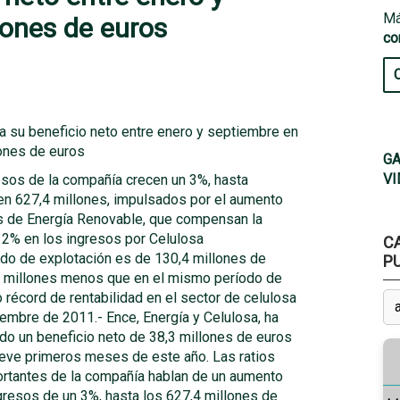
Má
lones de euros
co
a su beneficio neto entre enero y septiembre en
lones de euros
GA
VI
esos de la compañía crecen un 3%, hasta
en 627,4 millones, impulsados por el aumento
s de Energía Renovable, que compensan la
 2% en los ingresos por Celulosa
C
ado de explotación es de 130,4 millones de
P
6 millones menos que en el mismo período de
 récord de rentabilidad en el sector de celulosa
embre de 2011.- Ence, Energía y Celulosa, ha
do un beneficio neto de 38,3 millones de euros
ueve primeros meses de este año. Las ratios
rtantes de la compañía hablan de un aumento
gresos de un 3%, hasta los 627,4 millones de