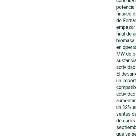
continúa 
potencia 
finance d
de Fernam
empezar 
final de 
biomasa 
en operac
MW de po
sustanci
actividad
El desarr
un impor
compatib
actividad
aumentar 
un 32% e
ventas d
de euros 
septiembr
que ya s