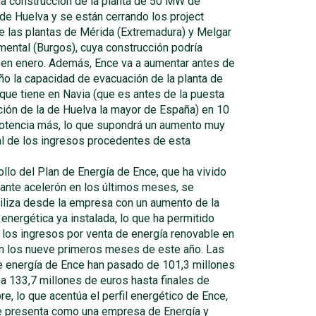
la construcción de la planta de 50 MW de
de Huelva y se están cerrando los project
e las plantas de Mérida (Extremadura) y Melgar
ental (Burgos), cuya construcción podría
en enero. Además, Ence va a aumentar antes de
año la capacidad de evacuación de la planta de
que tiene en Navia (que es antes de la puesta
ión de la de Huelva la mayor de España) en 10
tencia más, lo que supondrá un aumento muy
al de los ingresos procedentes de esta
.
ollo del Plan de Energía de Ence, que ha vivido
tante acelerón en los últimos meses, se
iliza desde la empresa con un aumento de la
 energética ya instalada, lo que ha permitido
los ingresos por venta de energía renovable en
n los nueve primeros meses de este año. Las
e energía de Ence han pasado de 101,3 millones
a 133,7 millones de euros hasta finales de
e, lo que acentúa el perfil energético de Ence,
e presenta como una empresa de Energía y