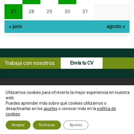
27
28
29
30
31
« junio
agosto »
Trabaja con nosotros
Envía tu CV
© Copyright ENCE 2026
MAPA WEB
AVISO LEGAL
Utilizamos cookies para ofrecerte la mejor experiencia en nuestra
web.
POLÍTICA DE PRIVACIDAD
POLÍTICA DE COOKIES
Puedes aprender más sobre qué cookies utilizamos o
INSTRUCCIONES PARA EL EJERCICIO DE DERECHOS DEL
desactivarlas en los
ajustes
o conocer más en la
política de
INTERESADO
cookies
.
CANAL ÉTICO
CONTACTA
Aceptar
Rechazar
Ajustes