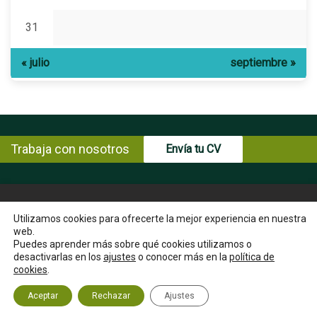
31
« julio
septiembre »
Trabaja con nosotros
Envía tu CV
© Copyright ENCE 2026
MAPA WEB
AVISO LEGAL
Utilizamos cookies para ofrecerte la mejor experiencia en nuestra
web.
POLÍTICA DE PRIVACIDAD
POLÍTICA DE COOKIES
Puedes aprender más sobre qué cookies utilizamos o
INSTRUCCIONES PARA EL EJERCICIO DE DERECHOS DEL
desactivarlas en los
ajustes
o conocer más en la
política de
INTERESADO
cookies
.
CANAL ÉTICO
CONTACTA
Aceptar
Rechazar
Ajustes