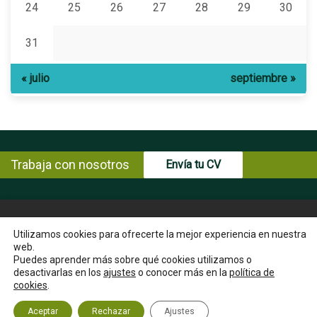
24
25
26
27
28
29
30
31
« julio
septiembre »
Trabaja con nosotros
Envía tu CV
© Copyright ENCE 2026
MAPA WEB
AVISO LEGAL
Utilizamos cookies para ofrecerte la mejor experiencia en nuestra
web.
POLÍTICA DE PRIVACIDAD
POLÍTICA DE COOKIES
Puedes aprender más sobre qué cookies utilizamos o
INSTRUCCIONES PARA EL EJERCICIO DE DERECHOS DEL
desactivarlas en los
ajustes
o conocer más en la
política de
INTERESADO
cookies
.
CANAL ÉTICO
CONTACTA
Aceptar
Rechazar
Ajustes