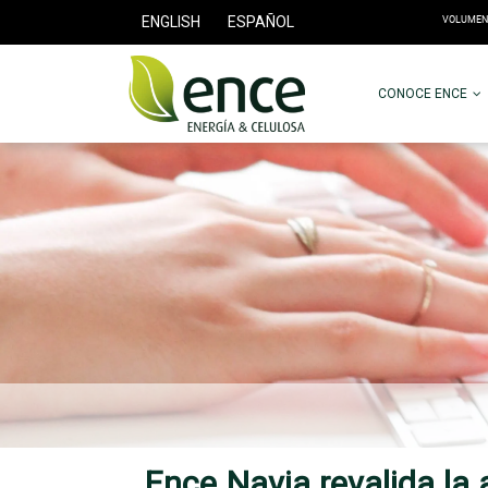
ENGLISH
ESPAÑOL
CONOCE ENCE
Ence Navia revalida la 