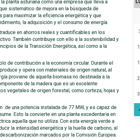
 la planta asturiana como una empresa que lleva a
L
oque sistemático de mejora en la búsqueda de
 para maximizar la eficiencia energética y que
ndimiento, la adquisición y el consumo de energía.
traduce en ahorros reales y cuantificables en los
tivo. También contribuye con ello a la sostenibilidad y
rincipios de la Transición Energética, así como a la
1
1
lo de contribución a la economía circular. Durante el
produce y opera con materiales de origen natural, al
gía proviene de aquella biomasa no destinada a la
2
 componente de la madera que es un excelente
tos vegetales de origen forestal, como corteza, hojas y
3
on de una potencia instalada de 77 MW, y es capaz de
ume. Esto la convierte en una planta excedentaria en
trica aquella que no utiliza. Con esta energía verde a
ucir la intensidad energética y la huella de carbono, al
e descarbonización marcados por la Comisión Europea.