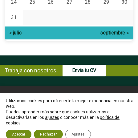
24
25
26
27
28
29
30
31
« julio
septiembre »
Trabaja con nosotros
Envía tu CV
© Copyright ENCE 2026
MAPA WEB
AVISO LEGAL
Utilizamos cookies para ofrecerte la mejor experiencia en nuestra
web.
POLÍTICA DE PRIVACIDAD
POLÍTICA DE COOKIES
Puedes aprender más sobre qué cookies utilizamos o
INSTRUCCIONES PARA EL EJERCICIO DE DERECHOS DEL
desactivarlas en los
ajustes
o conocer más en la
política de
INTERESADO
cookies
.
CANAL ÉTICO
CONTACTA
Aceptar
Rechazar
Ajustes