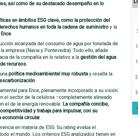
L
ales, así como de su destacado desempeño en lo
íticas en ámbitos ESG clave, como la protección del
s derechos humanos en toda la cadena de suministro
y la
e Ence
.
ducción alcanzada del consumo de agua por tonelada de
1
 la empresa (Navia y Pontevedra). Todo ello, añade
cia de la compañía en lo relativo a la
gestión del agua
1
 de recursos.
 una
política medioambiental muy robusta
y resalta la
2
descarbonización
.
ndamental para Ence, plenamente incorporado a su visión
3
 en el sector de la celulosa –completamente alineado
en el de la energía renovable.
La compañía concibe,
ompetitividad y trabaja para impulsar, con su
a economía circular.
erencia en materia de ESG. Su rating evalúa el
o el mundo. Los criterios ESG analizados tienen en