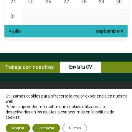
24
25
26
27
28
29
30
31
« julio
septiembre »
Trabaja con nosotros
Envía tu CV
© Copyright ENCE 2026
MAPA WEB
AVISO LEGAL
Utilizamos cookies para ofrecerte la mejor experiencia en nuestra
web.
POLÍTICA DE PRIVACIDAD
POLÍTICA DE COOKIES
Puedes aprender más sobre qué cookies utilizamos o
INSTRUCCIONES PARA EL EJERCICIO DE DERECHOS DEL
desactivarlas en los
ajustes
o conocer más en la
política de
INTERESADO
cookies
.
CANAL ÉTICO
CONTACTA
Aceptar
Rechazar
Ajustes