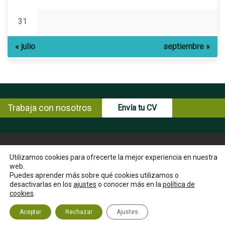
31
« julio
septiembre »
Trabaja con nosotros
Envía tu CV
© Copyright ENCE 2026
MAPA WEB
AVISO LEGAL
Utilizamos cookies para ofrecerte la mejor experiencia en nuestra
web.
POLÍTICA DE PRIVACIDAD
POLÍTICA DE COOKIES
Puedes aprender más sobre qué cookies utilizamos o
INSTRUCCIONES PARA EL EJERCICIO DE DERECHOS DEL
desactivarlas en los
ajustes
o conocer más en la
política de
INTERESADO
cookies
.
CANAL ÉTICO
CONTACTA
Aceptar
Rechazar
Ajustes