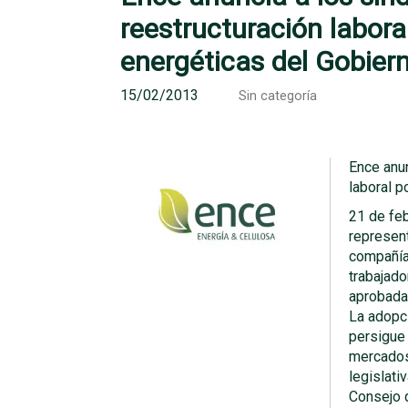
reestructuración labora
energéticas del Gobier
15/02/2013
Sin categoría
Ence anun
laboral p
21 de feb
represen
compañía
trabajad
aprobada
La adopci
persigue
mercados
legislati
Consejo d