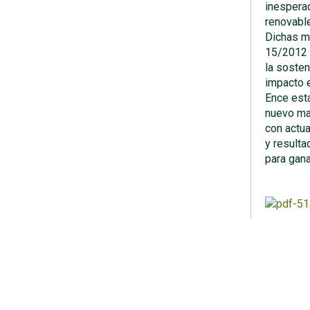
inesperad
renovable
Dichas mo
15/2012 
la sosten
impacto e
Ence está
nuevo mar
con actua
y resulta
para gana