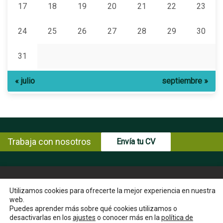
17
18
19
20
21
22
23
24
25
26
27
28
29
30
31
« julio
septiembre »
Trabaja con nosotros
Envía tu CV
© Copyright ENCE 2026
MAPA WEB
AVISO LEGAL
Utilizamos cookies para ofrecerte la mejor experiencia en nuestra
web.
POLÍTICA DE PRIVACIDAD
POLÍTICA DE COOKIES
Puedes aprender más sobre qué cookies utilizamos o
INSTRUCCIONES PARA EL EJERCICIO DE DERECHOS DEL
desactivarlas en los
ajustes
o conocer más en la
política de
INTERESADO