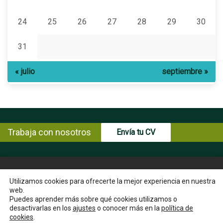
24
25
26
27
28
29
30
31
« julio
septiembre »
Trabaja con nosotros
Envía tu CV
© Copyright ENCE 2026
MAPA WEB
AVISO LEGAL
Utilizamos cookies para ofrecerte la mejor experiencia en nuestra
web.
POLÍTICA DE PRIVACIDAD
POLÍTICA DE COOKIES
Puedes aprender más sobre qué cookies utilizamos o
INSTRUCCIONES PARA EL EJERCICIO DE DERECHOS DEL
desactivarlas en los
ajustes
o conocer más en la
política de
INTERESADO
cookies
.