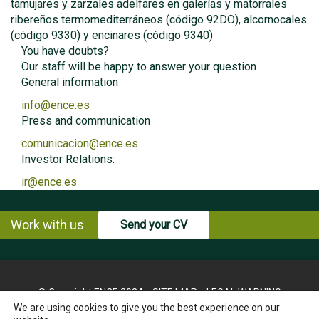
tamujares y zarzales adelfares en galerías y matorrales
ribereños termomediterráneos (código 92DO), alcornocales
(código 9330) y encinares (código 9340)
You have doubts?
Our staff will be happy to answer your question
General information
info@ence.es
Press and communication
comunicacion@ence.es
Investor Relations:
ir@ence.es
Work with us
Send your CV
© Copyright ENCE 2024
SITE MAP
LEGAL WARNING
We are using cookies to give you the best experience on our
PRIVACY POLICY
COOKIES POLICY