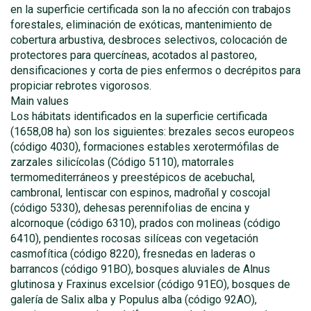
en la superficie certificada son la no afección con trabajos
forestales, eliminación de exóticas, mantenimiento de
cobertura arbustiva, desbroces selectivos, colocación de
protectores para quercíneas, acotados al pastoreo,
densificaciones y corta de pies enfermos o decrépitos para
propiciar rebrotes vigorosos.
Main values
Los hábitats identificados en la superficie certificada
(1658,08 ha) son los siguientes: brezales secos europeos
(código 4030), formaciones estables xerotermófilas de
zarzales silicícolas (Código 5110), matorrales
termomediterráneos y preestépicos de acebuchal,
cambronal, lentiscar con espinos, madroñal y coscojal
(código 5330), dehesas perennifolias de encina y
alcornoque (código 6310), prados con molineas (código
6410), pendientes rocosas silíceas con vegetación
casmofítica (código 8220), fresnedas en laderas o
barrancos (código 91BO), bosques aluviales de Alnus
glutinosa y Fraxinus excelsior (código 91EO), bosques de
galería de Salix alba y Populus alba (código 92AO),