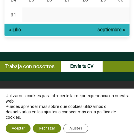
31
« julio
septiembre »
Trabaja con nosotros
Envía tu CV
© Copyright ENCE 2026
MAPA WEB
AVISO LEGAL
Utilizamos cookies para ofrecerte la mejor experiencia en nuestra
web.
POLÍTICA DE PRIVACIDAD
POLÍTICA DE COOKIES
Puedes aprender más sobre qué cookies utilizamos o
INSTRUCCIONES PARA EL EJERCICIO DE DERECHOS DEL
desactivarlas en los
ajustes
o conocer más en la
política de
INTERESADO
cookies
.
CANAL ÉTICO
CONTACTA
Aceptar
Rechazar
Ajustes