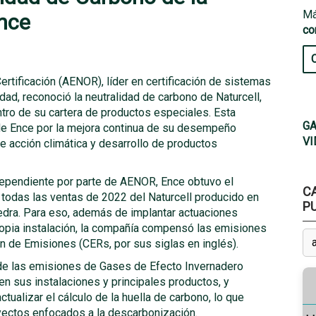
Má
Ence
co
rtificación (AENOR), líder en certificación de sistemas
idad, reconoció la neutralidad de carbono de Naturcell,
tro de su cartera de productos especiales. Esta
GA
de Ence por la mejora continua de su desempeño
VI
e acción climática y desarrollo de productos
ndependiente por parte de AENOR, Ence obtuvo el
C
a todas las ventas de 2022 del Naturcell producido en
P
edra. Para eso, además de implantar actuaciones
ropia instalación, la compañía compensó las emisiones
n de Emisiones (CERs, por sus siglas en inglés).
 de las emisiones de Gases de Efecto Invernadero
en sus instalaciones y principales productos, y
tualizar el cálculo de la huella de carbono, lo que
oyectos enfocados a la descarbonización.