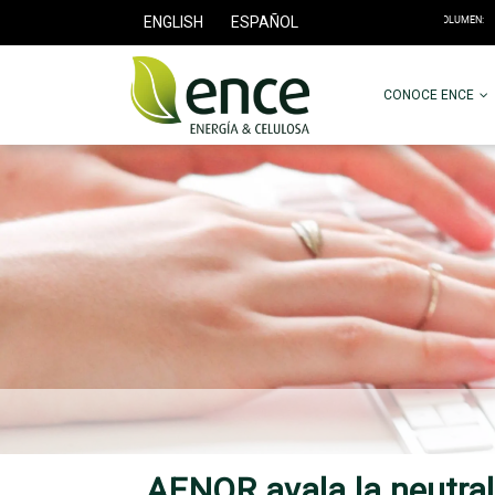
ENGLISH
ESPAÑOL
CONOCE ENCE
AENOR avala la neutral