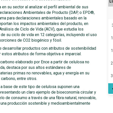
L
 en su sector al analizar el perfil ambiental de sus
 Declaraciones Ambientales de Producto (DAP, o EPD®,
grama para declaraciones ambientales basado en la
reportan los impactos ambientales del producto, en
 Análisis de Ciclo de Vida (ACV), que estudia los
de su ciclo de vida en 12 categorías, incluyendo el uso
1
sorciones de CO2 biogénico y fósil.
 desarrollar productos con atributos de sostenibilidad
1
 estos atributos de forma objetiva e imparcial.
 carbono elaborado por Ence a partir de celulosa no
2
ada, destaca por sus altos estándares de
terias primas no renovables, agua y energía en su
3
carbono, entre otros.
 a base de este tipo de celulosa suponen una
epresentando un claro ejemplo de bioeconomía circular y
lo de consumo a través de una fibra natural, renovable,
e una producción sostenible y medioambientalmente