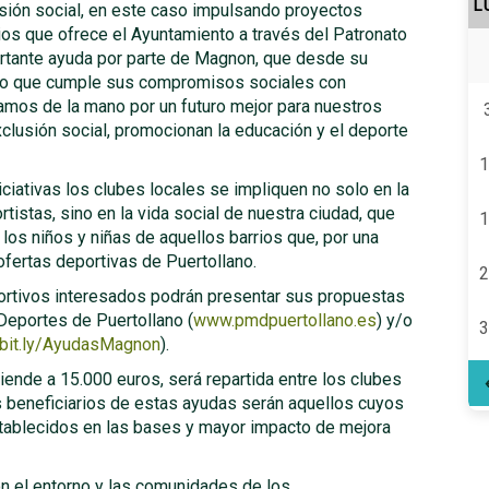
L
usión social, en este caso impulsando proyectos
ios que ofrece el Ayuntamiento a través del Patronato
rtante ayuda por parte de Magnon, que desde su
ado que cumple sus compromisos sociales con
amos de la mano por un futuro mejor para nuestros
xclusión social, promocionan la educación y el deporte
1
ciativas los clubes locales se impliquen no solo en la
tistas, sino en la vida social de nuestra ciudad, que
1
os niños y niñas de aquellos barrios que, por una
 ofertas deportivas de Puertollano.
2
ortivos interesados podrán presentar sus propuestas
Deportes de Puertollano (
www.pmdpuertollano.es
) y/o
3
/bit.ly/AyudasMagnon
).
ende a 15.000 euros, será repartida entre los clubes
s beneficiarios de estas ayudas serán aquellos cuyos
stablecidos en las bases y mayor impacto de mejora
 el entorno y las comunidades de los